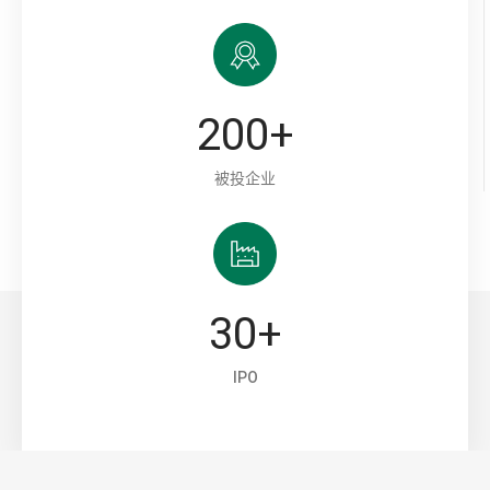
200
+
被投企业
30
+
IPO