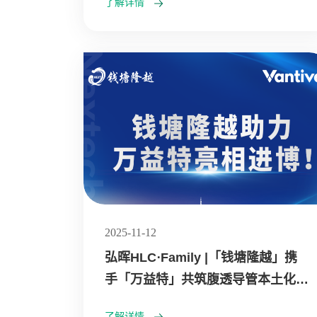
了解详情
2025-11-12
弘晖HLC⋅Family |「钱塘隆越」携
手「万益特」共筑腹透导管本土化制
造新未来
了解详情