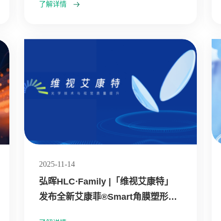
了解详情
2025-11-14
弘晖HLC⋅Family |「维视艾康特」
发布全新艾康菲®Smart角膜塑形镜
(成人版）与Lite硬性巩膜接触镜